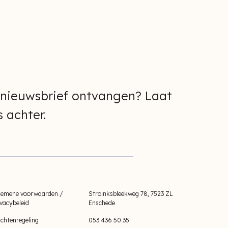
 nieuwsbrief ontvangen? Laat
 achter.
gemene voorwaarden /
Stroinksbleekweg 78, 7523 ZL
ivacybeleid
Enschede
achtenregeling
053 436 50 35