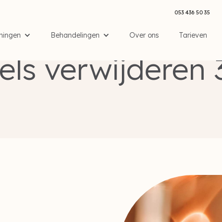
053 436 50 35
ningen
Behandelingen
Over ons
Tarieven
behandelingen
/
Gerstekorrels verwijderen
/
Gerstekorrels verwijderen 30 mi
els verwijderen