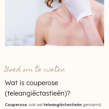
Goed om te weten
Wat is couperose
(teleangiëctastieën)?
Couperose
, ook wel
teleangiëctastieën
genoemd,