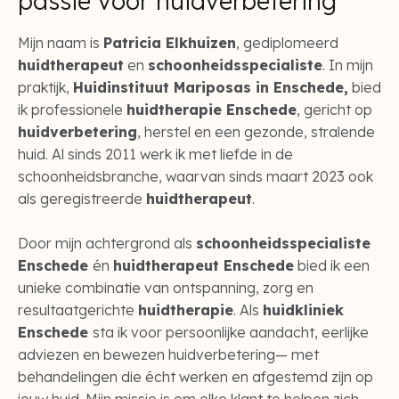
passie voor huidverbetering
Mijn naam is
Patricia Elkhuizen
, gediplomeerd
huidtherapeut
en
schoonheidsspecialiste
. In mijn
praktijk,
Huidinstituut Mariposas in Enschede,
bied
ik professionele
huidtherapie Enschede
, gericht op
huidverbetering
, herstel en een gezonde, stralende
huid. Al sinds 2011 werk ik met liefde in de
schoonheidsbranche, waarvan sinds maart 2023 ook
als geregistreerde
huidtherapeut
.
Door mijn achtergrond als
schoonheidsspecialiste
Enschede
én
huidtherapeut Enschede
bied ik een
unieke combinatie van ontspanning, zorg en
resultaatgerichte
huidtherapie
. Als
huidkliniek
Enschede
sta ik voor persoonlijke aandacht, eerlijke
adviezen en bewezen huidverbetering— met
behandelingen die écht werken en afgestemd zijn op
jouw huid. Mijn missie is om elke klant te helpen zich