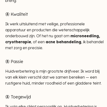
breng:
🦋 Kwaliteit
Ik werk uitsluitend met veilige, professionele
apparatuur en producten die wetenschappelijk
onderbouwd zijn. Of het nu gaat om
microneedling,
cryotherapie
, of een
acne behandeling
, ik behandel
met zorg en precisie.
🦋 Passie
Huidverbetering is mijn grootste drijfveer. Ik word blij
van elk klein verschil dat we samen bereiken — een
rustigere huid, minder roodheid of een gladdere teint.
🦋 Toegewijd
Ik volg elke cliënt persoonlijk op. Huidverbetering is