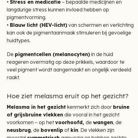
•
Stress en medicatie
– bepaalde medicijnen en
langdurige stress kunnen invloed hebben op
pigmentvorming.
•
Blauw licht (HEV-licht)
van schermen en verlichting
kan ook de pigmentaanmaak stimuleren bij gevoelige
huidtypes.
De
pigmentcellen (melanocyten)
in de huid
reageren overmatig op deze prikkels, waardoor te
veel pigment wordt aangemaakt en ongelijk verdeeld
raakt.
Hoe ziet melasma eruit op het gezicht?
Melasma in het gezicht
kenmerkt zich door
bruine
of grijsbruine vlekken
die vooral in het gezicht
voorkomen – op het
voorhoofd,
de
wangen
, de
neusbrug
, de
bovenlip
of
kin
. De vlekken zijn
meestal
symmetrisch
aanwezig en hebben zachte,