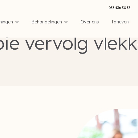
053 436 50 35
ningen
Behandelingen
Over ons
Tarieven
Huidbehandelingen
/
Cryotherapie
/
Cryotherapie vervolg vlekken per vlek
ie vervolg vlekk