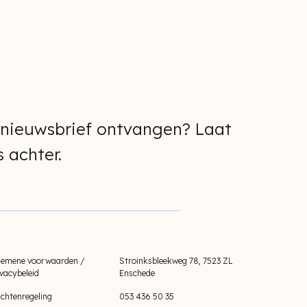
 nieuwsbrief ontvangen? Laat
 achter.
gemene voorwaarden /
Stroinksbleekweg 78, 7523 ZL
ivacybeleid
Enschede
achtenregeling
053 436 50 35